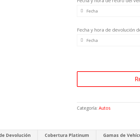
Fecha y hora de retiro del veh
Fecha y hora de devolución de
R
Categoría:
Autos
de Devolución
Cobertura Platinum
Gamas de Vehíc