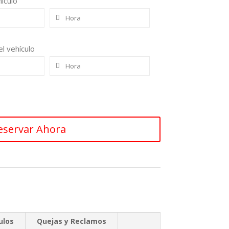
ículo
l vehículo
eservar Ahora
ulos
Quejas y Reclamos